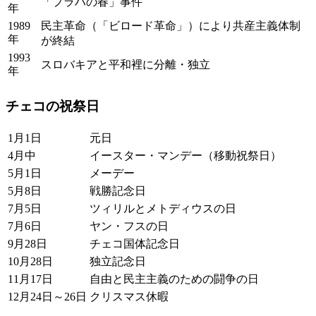
「プラハの春」事件
年
1989
民主革命（「ビロード革命」）により共産主義体制
年
が終結
1993
スロバキアと平和裡に分離・独立
年
チェコの祝祭日
1月1日
元日
4月中
イースター・マンデー（移動祝祭日）
5月1日
メーデー
5月8日
戦勝記念日
7月5日
ツィリルとメトディウスの日
7月6日
ヤン・フスの日
9月28日
チェコ国体記念日
10月28日
独立記念日
11月17日
自由と民主主義のための闘争の日
12月24日～26日
クリスマス休暇