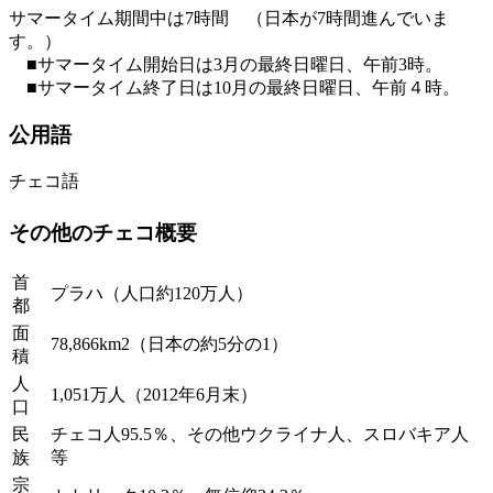
サマータイム期間中は7時間 （日本が7時間進んでいま
す。）
■サマータイム開始日は3月の最終日曜日、午前3時。
■サマータイム終了日は10月の最終日曜日、午前４時。
公用語
チェコ語
その他のチェコ概要
首
プラハ（人口約120万人）
都
面
78,866km2（日本の約5分の1）
積
人
1,051万人（2012年6月末）
口
民
チェコ人95.5％、その他ウクライナ人、スロバキア人
族
等
宗