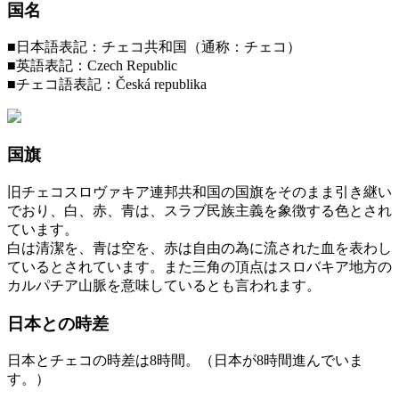
国名
■日本語表記：チェコ共和国（通称：チェコ）
■英語表記：Czech Republic
■チェコ語表記：Česká republika
国旗
旧チェコスロヴァキア連邦共和国の国旗をそのまま引き継い
でおり、白、赤、青は、スラブ民族主義を象徴する色とされ
ています。
白は清潔を、青は空を、赤は自由の為に流された血を表わし
ているとされています。また三角の頂点はスロバキア地方の
カルパチア山脈を意味しているとも言われます。
日本との時差
日本とチェコの時差は8時間。（日本が8時間進んでいま
す。）