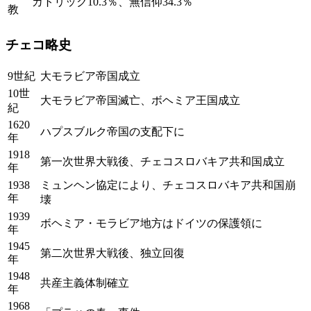
カトリック10.3％、無信仰34.3％
教
チェコ略史
9世紀
大モラビア帝国成立
10世
大モラビア帝国滅亡、ボヘミア王国成立
紀
1620
ハプスブルク帝国の支配下に
年
1918
第一次世界大戦後、チェコスロバキア共和国成立
年
1938
ミュンヘン協定により、チェコスロバキア共和国崩
年
壊
1939
ボヘミア・モラビア地方はドイツの保護領に
年
1945
第二次世界大戦後、独立回復
年
1948
共産主義体制確立
年
1968