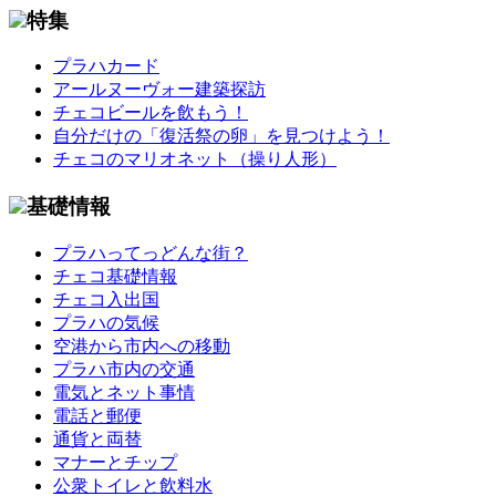
特集
プラハカード
アールヌーヴォー建築探訪
チェコビールを飲もう！
自分だけの「復活祭の卵」を見つけよう！
チェコのマリオネット（操り人形）
基礎情報
プラハってっどんな街？
チェコ基礎情報
チェコ入出国
プラハの気候
空港から市内への移動
プラハ市内の交通
電気とネット事情
電話と郵便
通貨と両替
マナーとチップ
公衆トイレと飲料水