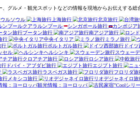
ルツアー、グルメ・観光スポットなどの情報を現地からお伝えする
ソウル
上海旅行
北京旅行
クアラルンプール
シンガポール旅行
カンボジア
ブータン旅行
南アジア旅行
旅行
中央イタリア
ミラノ旅行
旅行
ポルトガル旅行
ドイツ
ッセル
ヘルシンキ
スウェーデ
クロアチア旅行
ロシア旅行
ドバイ・アブダビ旅行
エジプト旅行
行
ラスベガス旅行
フロリダ旅
メキシコ旅行
リオデジャネイロ旅
観光情報：ヨーロッパ