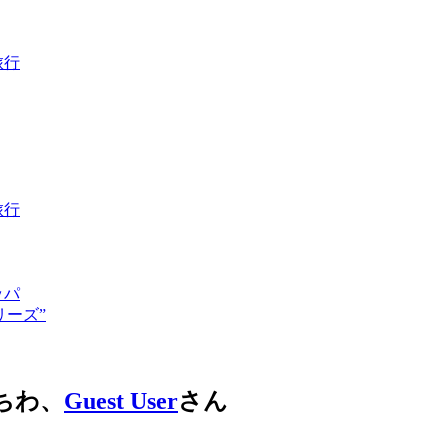
旅行
旅行
ッパ
リーズ”
ちわ、
Guest User
さん