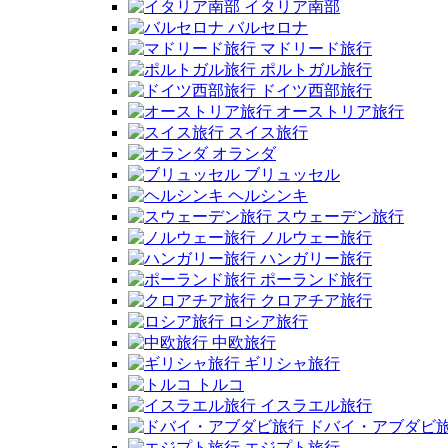
イタリア南部
バルセロナ
マドリード旅行
ポルトガル旅行
ドイツ西部旅行
オーストリア旅行
スイス旅行
オランダ
ブリュッセル
ヘルシンキ
スウェーデン旅行
ノルウェー旅行
ハンガリー旅行
ポーランド旅行
クロアチア旅行
ロシア旅行
中欧旅行
ギリシャ旅行
トルコ
イスラエル旅行
ドバイ・アブダビ
エジプト旅行