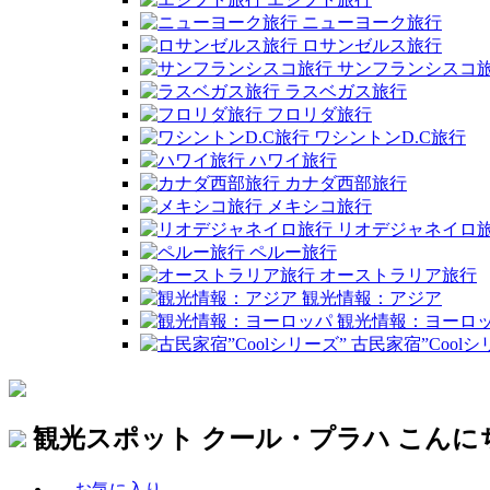
ニューヨーク旅行
ロサンゼルス旅行
サンフランシスコ
ラスベガス旅行
フロリダ旅行
ワシントンD.C旅行
ハワイ旅行
カナダ西部旅行
メキシコ旅行
リオデジャネイロ
ペルー旅行
オーストラリア旅行
観光情報：アジア
観光情報：ヨーロ
古民家宿”Coolシ
観光スポット
クール・プラハ こんに
お気に入り