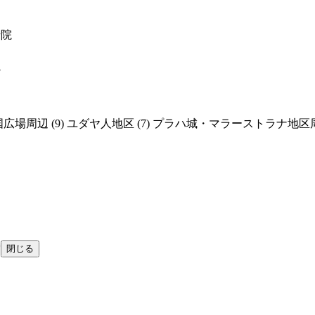
寺院
館
国広場周辺
(9)
ユダヤ人地区
(7)
プラハ城・マラーストラナ地区
索