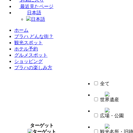
最近見たページ
日本語
日本語
ホーム
プラハ どんな街？
観光スポット
ホテル予約
グルメスポット
ショッピング
プラハの楽しみ方
全て
世界遺産
広場・公園
ターゲット
観光名所・旧