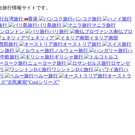
総合旅行情報サイトです。
台湾旅行
香港
バンコク旅行
旅行
バリ島旅行
マニラ旅行
ロンドン
パリ旅行
南仏プロ
ヴェネツィア
イタリア南部
西部旅行
オーストリア旅行
ン旅行
ノルウェー旅行
ハ
中欧旅行
ギリシャ旅行
トルコ
ニューヨーク旅行
ロサンゼ
行
ワシントンD.C旅行
ハ
行
ペルー旅行
オーストラ
古民家宿”Coolシリーズ”