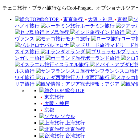
チェコ旅行・プラハ旅行ならCool-Prague。オプショナ
総合TOP
東京旅行
大阪・神戸
京都
ハノイ旅行
ホーチミン旅行
セブ島旅行
インド旅行
ヴァンス
モナコ旅行
ローマ
バルセロナ
マドリード
スイス旅行
オランダ
ブリュ
ンガリー旅行
ポーランド旅行
イスラエル旅行
ルス旅行
サンフランシスコ旅
ワイ旅行
カナダ西部旅行
リア旅行
観光情報：アジア
総合TOP
東京旅行
大阪・神戸
京都
ソウル
上海旅行
北京旅行
台湾旅行