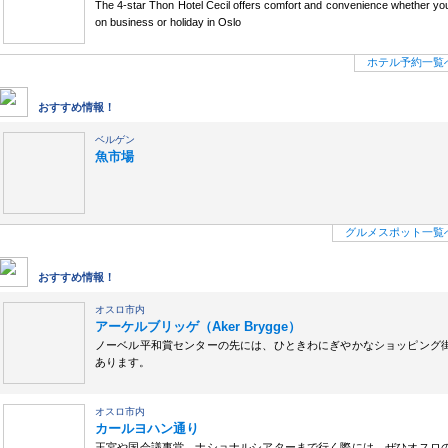
The 4-star Thon Hotel Cecil offers comfort and convenience whether you
on business or holiday in Oslo
ホテル予約一覧
グルメスポット
おすすめ情報！
ベルゲン
魚市場
グルメスポット一覧
ショッピング
おすすめ情報！
オスロ市内
アーケルブリッゲ（Aker Brygge）
ノーベル平和賞センターの先には、ひときわにぎやかなショッピング
あります。
オスロ市内
カールヨハン通り
王宮や国会議事堂、ナショナルシアターまで行く際には、ぜひオスロ