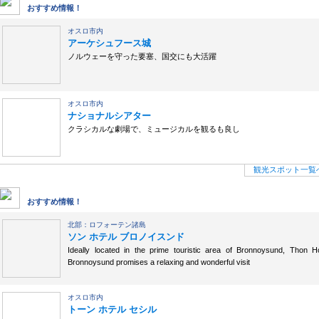
観光スポット
おすすめ情報！
オスロ市内
アーケシュフース城
ノルウェーを守った要塞、国交にも大活躍
オスロ市内
ナショナルシアター
クラシカルな劇場で、ミュージカルを観るも良し
観光スポット一覧
ホテル予約
おすすめ情報！
北部：ロフォーテン諸島
ソン ホテル ブロノイスンド
Ideally located in the prime touristic area of Bronnoysund, Thon Ho
Bronnoysund promises a relaxing and wonderful visit
オスロ市内
トーン ホテル セシル