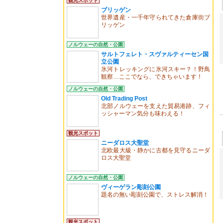
観光スポット
ブリッゲン
世界遺産・一千年守られてきた倉庫街ブ
リッゲン
ノルウェーの自然・公園
サルトフェレト・スヴァルティーセン国
立公園
氷河トレッキングに氷河スキー？！野鳥
観察…ここでなら、できちゃいます！
ノルウェーの自然・公園
Old Trading Post
北部ノルウェーを支えた貿易港跡、フィ
ッシャーマン気分も味わえる！
観光スポット
ニーダロス大聖堂
北欧最大級・静かに古都を見守るニーダ
ロス大聖堂
ノルウェーの自然・公園
ヴィーゲラン彫刻公園
題名の無い彫刻公園で、ストレス解消！
観光スポット