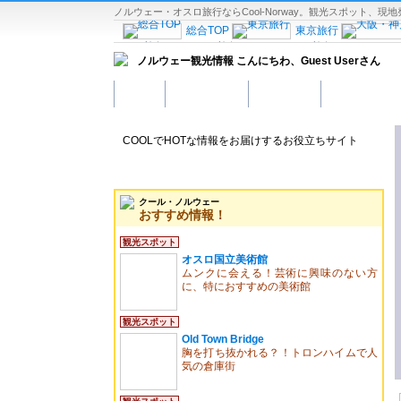
ノルウェー・オスロ旅行ならCool-Norway。観光スポット
総合TOP
東京旅行
コク旅行
ハノイ旅行
ホーチミン旅行
クアラル
ノルウェー観光情報
こんにちわ、
Guest User
さん
セブ島旅行
インド旅行
ンス
モナコ旅行
ローマ旅
ホーム
観光スポット
ホテル予約
グルメスポッ
ルセロナ
マドリード旅行
オランダ
ブリュッセル
クロアチア旅行
ロシ
COOLでHOTな情報をお届けするお役立ちサイト
ドバイ・アブダビ旅行
エジプト旅行
ラスベガス旅行
フ
シコ旅行
リオデジャネイロ旅
観光情報：ヨーロッパ
古民家
クール・ノルウェー
おすすめ情報！
観光スポット
オスロ国立美術館
ムンクに会える！芸術に興味のない方
に、特におすすめの美術館
観光スポット
Old Town Bridge
胸を打ち抜かれる？！トロンハイムで人
気の倉庫街