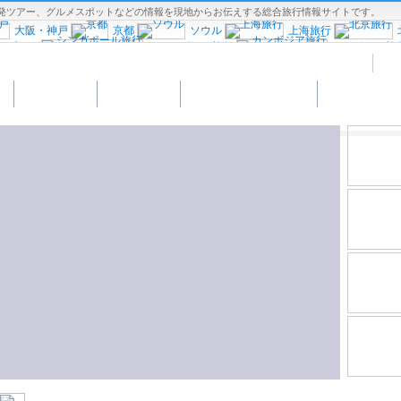
、現地発ツアー、グルメスポットなどの情報を現地からお伝えする総合旅行情報サイトです。
大阪・神戸
京都
ソウル
上海旅行
ンプール
シンガポール旅行
カンボジア旅
ブータン旅行
南アジア旅行
ロンドン
行
中央イタリア
ミラノ旅行
ヴェ
ト
ショッピング
地図から探す
ノルウェーの自然・公園
ノルウェー 楽
ポルトガル旅行
ドイツ西部旅行
ヘルシンキ
スウェーデン旅行
プラハ
ア旅行
中欧旅行
ギリシャ旅行
トルコ
ニューヨーク旅行
ロサンゼルス旅行
ロリダ旅行
ワシントンD.C旅行
ハワイ旅行
行
ペルー旅行
オーストラリア旅行
宿”Coolシリーズ”