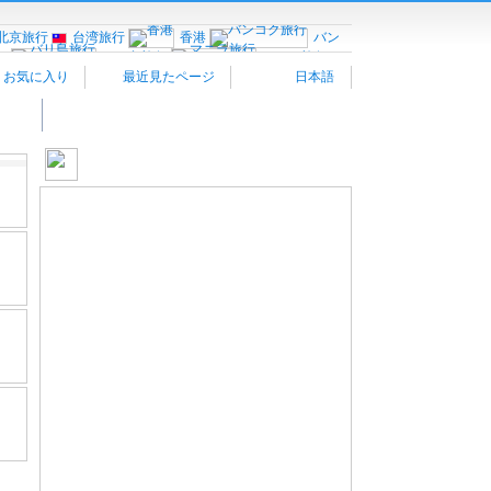
北京旅行
台湾旅行
香港
バン
行
バリ島旅行
マニラ旅行
お気に入り
最近見たページ
日本語
パリ旅行
南仏プロヴァ
ネツィア
イタリア南部
バ
しみ方
オーストリア旅行
スイス旅行
ハンガリー旅行
ポーランド旅行
イスラエル旅行
MAPで確認
サンフランシスコ旅行
カナダ西部旅行
メキ
観光情報：アジア