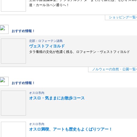
道・カールヨハン通りへ！
ショッピング一覧
ノルウェーの自然・公園
おすすめ情報！
北部：ロフォーテン諸島
ヴェストフィヨルド
タラ養殖の文化が色濃く残る、ロフォーテン・ヴェストフィヨルド
ノルウェーの自然・公園一覧
ノルウェー 楽しみ方
おすすめ情報！
オスロ市内
オスロ・気ままにお散歩コース
オスロ市内
オスロ満喫、アートも歴史もよくばりツアー！