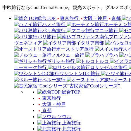
中欧旅行ならCool-CentralEurope。観光スポット
総合TOP
東京旅行
大阪・神戸
京都
ハノイ旅行
ホーチミン
バリ島旅行
マニラ旅行
パリ旅行
南仏プロヴァ
ヴェネツィア
イタリア南部
オーストリア旅行
ス
ノルウェー旅行
プラハ
ギリシャ旅行
トルコ
ューヨーク旅行
ロサンゼルス旅行
ワシントンD.C旅行
ペルー旅行
オース
古民家宿”Coolシリーズ”
総合TOP
東京旅行
大阪・神戸
京都
ソウル
上海旅行
北京旅行