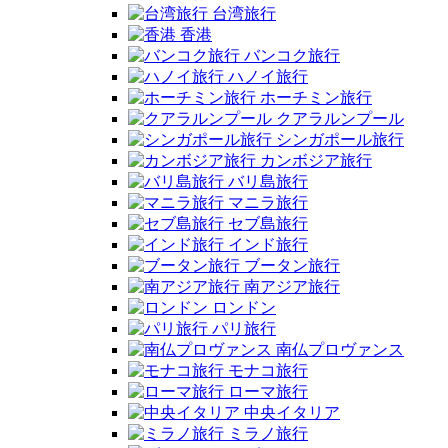
台湾旅行
香港
バンコク旅行
ハノイ旅行
ホーチミン旅行
クアラルンプール
シンガポール旅行
カンボジア旅行
バリ島旅行
マニラ旅行
セブ島旅行
インド旅行
ブータン旅行
南アジア旅行
ロンドン
パリ旅行
南仏プロヴァンス
モナコ旅行
ローマ旅行
中央イタリア
ミラノ旅行