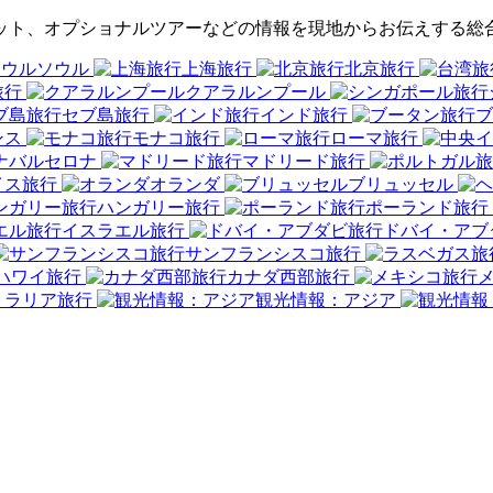
、グルメスポット、オプショナルツアーなどの情報を現地からお伝えす
ソウル
上海旅行
北京旅行
旅行
クアラルンプール
セブ島旅行
インド旅行
ブ
ンス
モナコ旅行
ローマ旅行
バルセロナ
マドリード旅行
イス旅行
オランダ
ブリュッセル
ハンガリー旅行
ポーランド旅行
イスラエル旅行
ドバイ・アブ
サンフランシスコ旅行
ハワイ旅行
カナダ西部旅行
トラリア旅行
観光情報：アジア