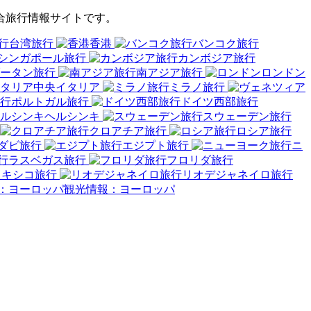
る総合旅行情報サイトです。
台湾旅行
香港
バンコク旅行
シンガポール旅行
カンボジア旅行
ータン旅行
南アジア旅行
ロンドン
中央イタリア
ミラノ旅行
ポルトガル旅行
ドイツ西部旅行
ヘルシンキ
スウェーデン旅行
クロアチア旅行
ロシア旅行
ダビ旅行
エジプト旅行
ニ
ラスベガス旅行
フロリダ旅行
メキシコ旅行
リオデジャネイロ旅行
観光情報：ヨーロッパ