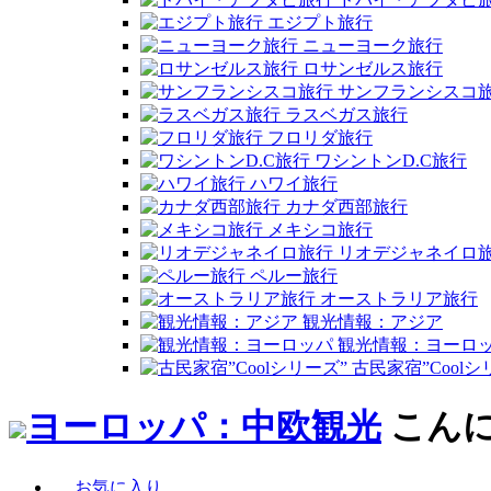
エジプト旅行
ニューヨーク旅行
ロサンゼルス旅行
サンフランシスコ
ラスベガス旅行
フロリダ旅行
ワシントンD.C旅行
ハワイ旅行
カナダ西部旅行
メキシコ旅行
リオデジャネイロ
ペルー旅行
オーストラリア旅行
観光情報：アジア
観光情報：ヨーロ
古民家宿”Coolシ
ヨーロッパ：中欧観光
こん
お気に入り