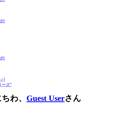
旅行
旅行
ッパ
リーズ”
にちわ、
Guest User
さん