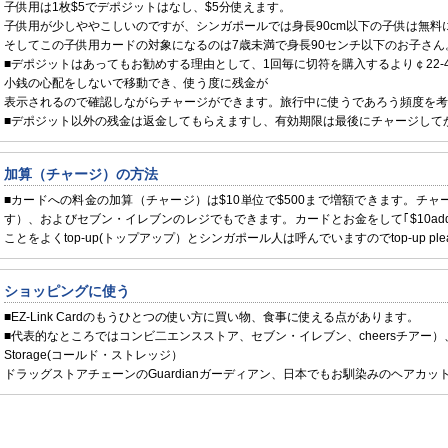
子供用は1枚$5でデポジットはなし、$5分使えます。
子供用が少しややこしいのですが、シンガポールでは身長90cm以下の子供は無料
そしてこの子供用カードの対象になるのは7歳未満で身長90センチ以下のお子さ
■デポジットはあってもお勧めする理由として、1回毎に切符を購入するより￠22-
小銭の心配をしないで移動でき、使う度に残金が
表示されるので確認しながらチャージができます。旅行中に使うであろう頻度を考
■デポジット以外の残金は返金してもらえますし、有効期限は最後にチャージして
加算（チャージ）の方法
■カードへの料金の加算（チャージ）は$10単位で$500まで増額できます。チ
す）、およびセブン・イレブンのレジでもできます。カードとお金をして｢$10add
ことをよくtop-up(トップアップ）とシンガポール人は呼んでいますのでtop-up ple
ショッピングに使う
■EZ-Link Cardのもうひとつの使い方に買い物、食事に使える点があります。
■代表的なところではコンビ二エンスストア、セブン・イレブン、cheersチアー）
Storage(コールド・ストレッジ）
ドラッグストアチェーンのGuardianガーディアン、日本でもお馴染みのヘアカットの