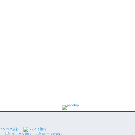
バンコク旅行
ハノイ旅行
行
ブータン旅行
南アジア旅行