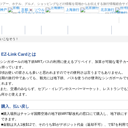
地発ツアー、ホテル、グルメ、ショッピングなどの情報を現地からお伝えする旅行情報総合サ
神戸
京都
ソウル
上海旅行
北京旅行
ミン旅行
クアラルンプール
カンボジア旅行
行
南アジア旅行
ロンドン
パリ旅行
タリア
ミラノ旅行
ヴェネツィア
ホテル予約
グルメ
ショッピング
シンガポールの楽しみ方
ポルトガル旅行
ドイツ西部旅行
オースト
キ
スウェーデン旅行
ノルウェー旅行
を使いこなそう！
クロアチア旅行
ロシア旅行
中欧旅行
行
エジプト旅行
ニューヨーク旅行
行
フロリダ旅行
ワシントンD.C旅行
EZ-Link Cardとは
リオデジャネイロ旅行
ペルー旅行
オース
古民家宿”Coolシリーズ”
■シンガポールの地下鉄MRT,バスの利用に使えるプリペイド、加算が可能な電子カード
を持っています。
日頃お使いの皆さんも多いと思われますのでその便利さは言うまでもありません。
短期の旅行中であっても、観光には地下鉄、バスを使うのが便利なシンガポールで
くれます。
■また、交通のみならず、セブン・イレブンやスーパーマーケット、レストランでも
も何かと使えます。
購入、払い戻し
■購入場所はチャンギ国際空港の地下鉄MRT駅改札の窓口にて購入し、地下鉄に
できます。
■金額は大人1枚$12で、そのうち$5がデポジット代金（返却不可）、で$7を利用