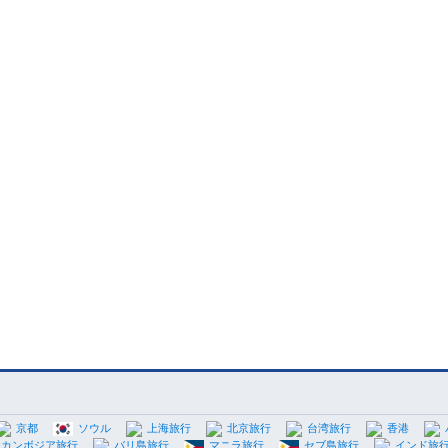
京都
ソウル
上海旅行
北京旅行
台湾旅行
香港
カンボジア旅行
バリ島旅行
マニラ旅行
セブ島旅行
インド旅