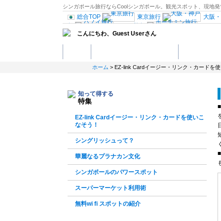
シンガポール旅行ならCoolシンガポール。観光スポット、現
総合TOP
東京旅行
大阪・
行
ハノイ旅行
ホーチ
こんにちわ、
Guest User
さん
インド旅行
ブータン旅
旅行
ローマ旅行
中央イ
ホーム
シンガポールってどんな国？
観光スポット
マドリード旅行
ブリュッセル
ヘルシン
ホーム
> EZ-link Cardイージー・リンク・カード
ポーランド旅行
エル旅行
ドバイ・アブダビ旅
サンフランシスコ旅行
ラスベガス旅
知って得する
メキシコ旅行
特集
観光情報：ヨーロッパ
EZ-link Cardイージー・リンク・カードを使いこ
なそう！
シングリッシュって？
華麗なるプラナカン文化
シンガポールのパワースポット
スーパーマーケット利用術
無料wi fi スポットの紹介