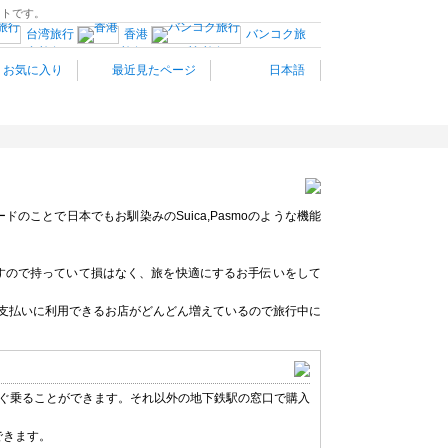
イトです。
台湾旅行
香港
バンコク旅
バリ島旅行
マニラ旅行
セブ島旅行
お気に入り
最近見たページ
日本語
南仏プロヴァンス
モナコ
イタリア南部
バルセロナ
リア旅行
スイス旅行
オランダ
プラハ
ハンガリー旅行
ギリシャ旅行
トルコ
イスラ
ロサンゼルス旅行
ハワイ旅行
カナダ西部旅行
トラリア旅行
観光情報：アジア
のことで日本でもお馴染みのSuica,Pasmoのような機能
すので持っていて損はなく、旅を快適にするお手伝いをして
支払いに利用できるお店がどんどん増えているので旅行中に
すぐ乗ることができます。それ以外の地下鉄駅の窓口で購入
できます。