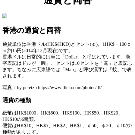
通貨と両替
香港の通貨と両替
通貨単位は香港ドル(HK$/HKD)とセント(￠)。1HK$＝100￠
＝約15円(2014年12月現在)です。
香港ドルは日常的には単に「Dollar」と呼ばれています。漢
字表記はドルが「圓」、セントは10セントを「毫」と表記し
ます。ちなみに広東語では「Man」と呼び漢字は「蚊」で表
されます。
写真：by peretzp https://www.flickr.com/photos/ifl/
通貨の種類
紙幣はHK$1000、HK$500、HK$100、HK$50、HK$20、
HK$10の6種類。
硬貨はHK$10、HK$5、HK$2、HK$1、￠50、￠20、￠10の7
種類があります。