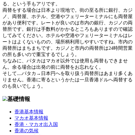
る、という手もアリです。
両替をする場合は日本より現地で。街の至る所に銀行、カジ
ノ、両替屋、ホテル、空港やフェリーターミナルにも両替屋
があり便利です。レートが良いのは市内の銀行、カジノの両
替所です。銀行は手数料がかかるところもありますので確認
してみてください。ホテルや空港やフェリーターミナルはレ
ートはよくないものの、場所柄利用しやすいですね。市内の
両替所はまちまちです。カジノと市内の両替所は24時間営業
の所も多いので重宝するでしょう。
ちなみに、パタカはマカオ以外では使用も両替もできませ
ん。余る場合は出発の前に両替をお忘れなく。
そして....パタカ→日本円へを取り扱う両替所はあまり多くあ
りません。香港に寄るというかたは一旦香港ドルへ両替する
のも良いでしょう。
基礎情報
香港基本情報
マカオ基本情報
香港・マカオ出入国
香港の気候