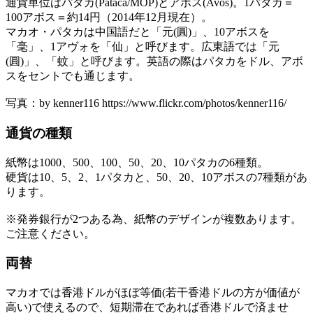
通貨単位はパタカ(Pataca/MOP)とアボス(Avos)。1パタカ＝
100アボス＝約14円（2014年12月現在）。
マカオ・パタカは中国語だと「元(圓)」、10アボスを
「毫」、1アヴォを「仙」と呼びます。広東語では「元
(圓)」、「蚊」と呼びます。英語の際はパタカをドル、アボ
スをセントでも通じます。
写真：by kenner116 https://www.flickr.com/photos/kenner116/
通貨の種類
紙幣は1000、500、100、50、20、10パタカの6種類。
硬貨は10、5、2、1パタカと、50、20、10アボスの7種類があ
ります。
※発券銀行が2つある為、紙幣のデザインが複数あります。
ご注意ください。
両替
マカオでは香港ドルがほぼ等価(若干香港ドルの方が価値が
高い)で使えるので、短期滞在であれば香港ドルで済ませ