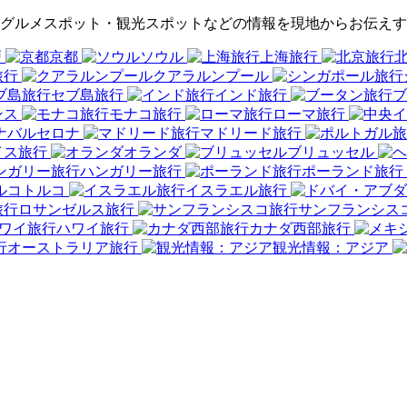
ツアー、グルメスポット・観光スポットなどの情報を現地からお伝
戸
京都
ソウル
上海旅行
旅行
クアラルンプール
セブ島旅行
インド旅行
ブ
ンス
モナコ旅行
ローマ旅行
バルセロナ
マドリード旅行
イス旅行
オランダ
ブリュッセル
ハンガリー旅行
ポーランド旅行
トルコ
イスラエル旅行
ロサンゼルス旅行
サンフランシス
ハワイ旅行
カナダ西部旅行
オーストラリア旅行
観光情報：アジア