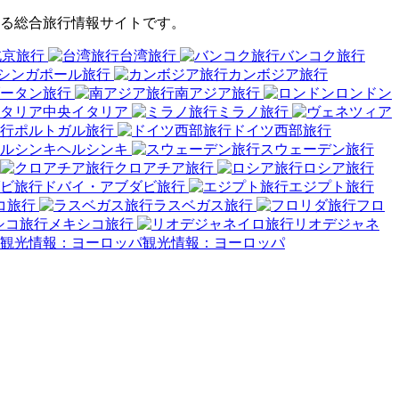
えする総合旅行情報サイトです。
北京旅行
台湾旅行
バンコク旅行
シンガポール旅行
カンボジア旅行
ータン旅行
南アジア旅行
ロンドン
中央イタリア
ミラノ旅行
ポルトガル旅行
ドイツ西部旅行
ヘルシンキ
スウェーデン旅行
クロアチア旅行
ロシア旅行
ドバイ・アブダビ旅行
エジプト旅行
コ旅行
ラスベガス旅行
フロ
メキシコ旅行
リオデジャネ
観光情報：ヨーロッパ