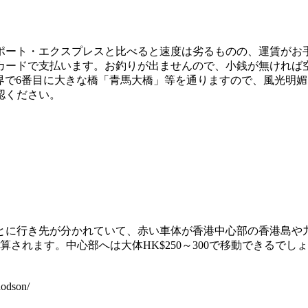
ト・エクスプレスと比べると速度は劣るものの、運賃がお手頃で
スカードで支払います。お釣りが出ませんので、小銭が無けれ
世界で6番目に大きな橋「青馬大橋」等を通りますので、風光明
認ください。
。色ごとに行き先が分かれていて、赤い車体が香港中心部の香港島
5が加算されます。中心部へは大体HK$250～300で移動できる
odson/