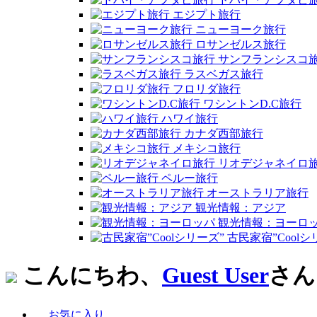
エジプト旅行
ニューヨーク旅行
ロサンゼルス旅行
サンフランシスコ
ラスベガス旅行
フロリダ旅行
ワシントンD.C旅行
ハワイ旅行
カナダ西部旅行
メキシコ旅行
リオデジャネイロ
ペルー旅行
オーストラリア旅行
観光情報：アジア
観光情報：ヨーロ
古民家宿”Coolシ
こんにちわ、
Guest User
さん
お気に入り