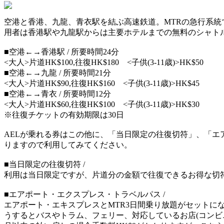
空港と香港、九龍、青衣駅を結ぶ高速鉄道。MTRの急行系統で
用者は香港駅や九龍駅からは主要ホテルまでの無料のシャト
■空港←→香港駅 / 所要時間24分
<大人>片道HK$100,往復HK$180 <子供(3-11歳)>HK$50
■空港←→九龍 / 所要時間21分
<大人>片道HK$90,往復HK$160 <子供(3-11歳)>HK$45
■空港←→青衣 / 所要時間12分
<大人>片道HK$60,往復HK$100 <子供(3-11歳)>HK$30
※往復チケットの有効期限は30日
AELが乗れる券はこの他に、「当日限定の往復切符」、「エ
りますので利用してみてください。
■当日限定の往復切符 /
利用は当日限定ですが、片道分の金額で往復できるお得な切
■エアポート・エクスプレス・トラベルパス /
エアポート・エキスプレスとMTR3日間乗り放題がセットにな
うするとバスやトラム、フェリー、対応しているお店(コンビ