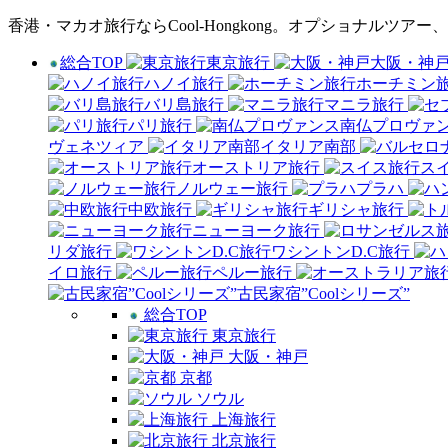
香港・マカオ旅行ならCool-Hongkong。オプショナル
総合TOP
東京旅行
大阪・神
ハノイ旅行
ホーチミン
バリ島旅行
マニラ旅行
パリ旅行
南仏プロヴァ
ヴェネツィア
イタリア南部
オーストリア旅行
ス
ノルウェー旅行
プラハ
中欧旅行
ギリシャ旅行
ニューヨーク旅行
リダ旅行
ワシントンD.C旅行
イロ旅行
ペルー旅行
古民家宿”Coolシリーズ”
総合TOP
東京旅行
大阪・神戸
京都
ソウル
上海旅行
北京旅行