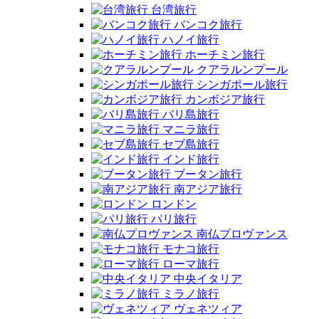
台湾旅行
バンコク旅行
ハノイ旅行
ホーチミン旅行
クアラルンプール
シンガポール旅行
カンボジア旅行
バリ島旅行
マニラ旅行
セブ島旅行
インド旅行
ブータン旅行
南アジア旅行
ロンドン
パリ旅行
南仏プロヴァンス
モナコ旅行
ローマ旅行
中央イタリア
ミラノ旅行
ヴェネツィア