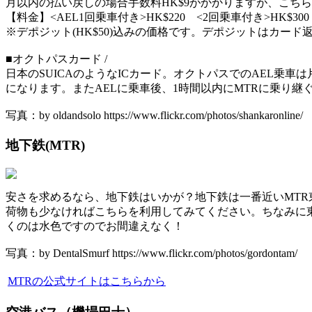
月以内の払い戻しの場合手数料HK$9がかかりますが、こち
【料金】<AEL1回乗車付き>HK$220 <2回乗車付き>HK$300
※デポジット(HK$50)込みの価格です。デポジットはカー
■オクトパスカード /
日本のSUICAのようなICカード。オクトパスでのAEL乗
になります。またAELに乗車後、1時間以内にMTRに乗り継
写真：by oldandsolo https://www.flickr.com/photos/shankaronline/
地下鉄(MTR)
安さを求めるなら、地下鉄はいかが？地下鉄は一番近いMTR
荷物も少なければこちらを利用してみてください。ちなみに東涌
くのは水色ですのでお間違えなく！
写真：by DentalSmurf https://www.flickr.com/photos/gordontam/
MTRの公式サイトはこちらから