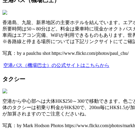
空港バス（機場巴士）
香港島、九龍、新界地区の主要ホテルを結んでいます。エアポー
所要時間は50～80分ほど。料金は乗車時に現金かオクトパ
車両はエアコン完備、WiFiが利用できるものもあります。
※各路線と停まる場所については下記リンクサイトにてご確
写真：by a paulchu shot https://www.flickr.com/photos/paul_chu/
空港バス（機場巴士）の公式サイトはこちらから
タクシー
空港から中心部へは大体HK$250～300で移動できます
体のタクシーは初乗り料金がHK$20で、200m毎にHK$1.
が加算されますのでご注意くださいね。
写真：by Mark Hodson Photos https://www.flickr.com/photos/markh