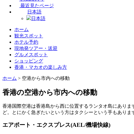
最近見たページ
日本語
日本語
ホーム
観光スポット
ホテル予約
現地発ツアー・送迎
グルメスポット
ショッピング
香港・マカオの楽しみ方
ホーム
> 空港から市内への移動
香港の空港から市内への移動
香港国際空港は香港島から西に位置するランタオ島にあります
ど。とにかく急ぎたいという方はタクシーという手もありま
エアポート・エクスプレス(AEL/機場快線)