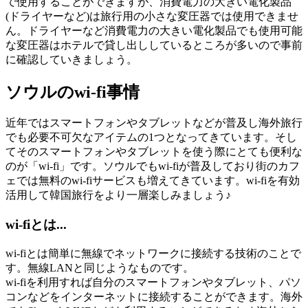
で使用することができますが、消費電力の大きい電化製品
(ドライヤーなど)は旅行用の小さな変圧器では使用できませ
ん。ドライヤーなど消費電力の大きい電化製品でも使用可能
な変圧器はホテルで貸し出ししているところが多いので事前
に確認していきましょう。
ソウルのwi-fi事情
近年ではスマートフォンやタブレットなどが普及し海外旅行
でも必要不可欠なアイテムの1つとなってきています。そし
てそのスマートフォンやタブレットを使う際にとても便利な
のが「wi-fi」です。ソウルでもwi-fiが普及しており街のカフ
ェでは無料のwi-fiサービスも増えてきています。wi-fiを有効
活用して韓国旅行をより一層楽しみましょう♪
wi-fiとは...
wi-fiとは簡単に無線でネットワークに接続する技術のことで
す。無線LANと同じようなものです。
wi-fiを利用すれば自分のスマートフォンやタブレット、パソ
コンなどをインターネットに接続することができます。海外