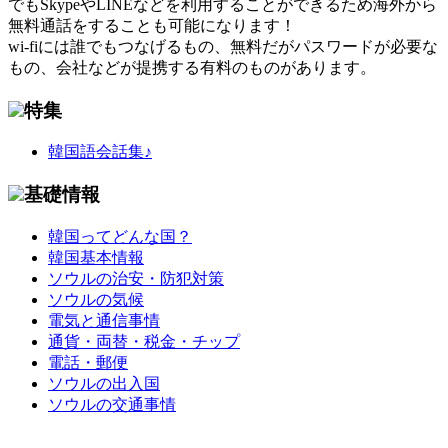
でもSkypeやLINEなどを利用することができるため海外から
無料通話をすることも可能になります！
wi-fiには誰でもつなげるもの、無料だがパスワードが必要な
もの、会社などが提携する有料のものがあります。
特集
韓国語会話集♪
基礎情報
韓国ってどんな国？
韓国基本情報
ソウルの治安・防犯対策
ソウルの気候
電気と通信事情
通貨・両替・税金・チップ
電話・郵便
ソウルの出入国
ソウルの交通事情
このページの先頭へ