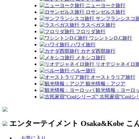
ニューヨーク旅行
ロサンゼルス旅行
サンフランシスコ
ラスベガス旅行
フロリダ旅行
ワシントンD.C旅行
ハワイ旅行
カナダ西部旅行
メキシコ旅行
リオデジャネイロ
ペルー旅行
オーストラリア旅行
観光情報：アジア
観光情報：ヨーロ
古民家宿”Coolシ
エンターテイメント
Osaka&Kobe
お気に入り