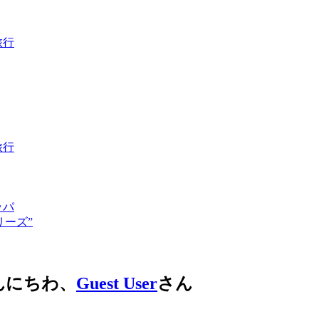
旅行
旅行
ッパ
リーズ”
 こんにちわ、
Guest User
さん