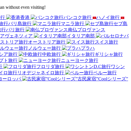
an without even visiting!
旅行
香港
バンコク旅行
ハノイ旅行
バリ島旅行
マニラ旅行
セブ島
パリ旅行
南仏プロヴァンス
ヴェネツィア
イタリア南部
バ
オーストリア旅行
スイス旅行
ノルウェー旅行
プラハ
シア旅行
中欧旅行
ギリシャ旅行
プト旅行
ニューヨーク旅行
行
フロリダ旅行
ワシン
リオデジャネイロ旅行
ペルー旅行
ヨーロッパ
古民家宿”Coolシリーズ”