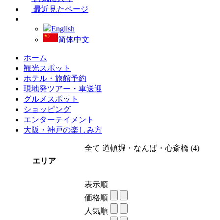
最近見たページ
English
简体中文
ホーム
観光スポット
ホテル・旅館予約
現地発ツアー・車送迎
グルメスポット
ショッピング
エンターテイメント
大阪・神戸の楽しみ方
全て
道頓堀・なんば・心斎橋
(4)
エリア
表示順
価格順
人気順