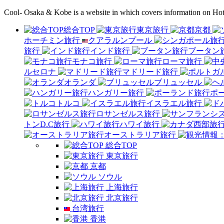
Cool- Osaka & Kobe is a website in which covers information on Hote
総合TOP
東京旅行
京都
ホーチミン旅行
クアラルンプール
旅行
インド旅行
ブータン
モナコ旅行
ローマ旅行
ルセロナ
マドリード旅行
オランダ
ブリュッセル
ハンガリー旅行
ポ
トルコ
イスラエル旅行
ロサンゼルス旅行
トンD.C旅行
ハワイ旅行
オーストラリア旅行
総合TOP
東京旅行
京都
ソウル
上海旅行
北京旅行
台湾旅行
香港