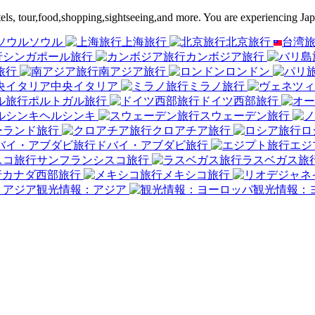
ls, tour,food,shopping,sightseeing,and more. You are experiencing Jap
ソウル
上海旅行
北京旅行
台湾
シンガポール旅行
カンボジア旅行
旅行
南アジア旅行
ロンドン
中央イタリア
ミラノ旅行
ポルトガル旅行
ドイツ西部旅行
ヘルシンキ
スウェーデン旅行
ーランド旅行
クロアチア旅行
ロ
ドバイ・アブダビ旅行
エジ
サンフランシスコ旅行
ラスベガス旅
カナダ西部旅行
メキシコ旅行
観光情報：アジア
観光情報：