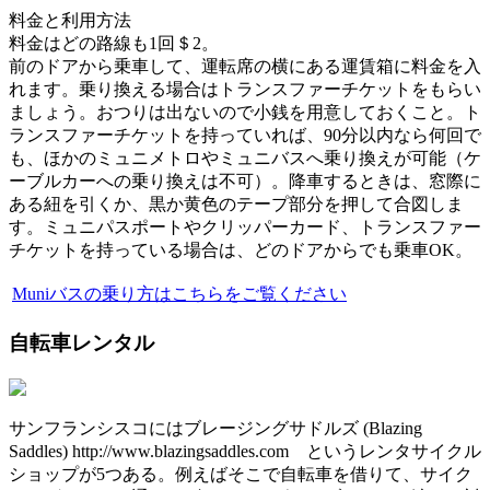
料金と利用方法
料金はどの路線も1回＄2。
前のドアから乗車して、運転席の横にある運賃箱に料金を入
れます。乗り換える場合はトランスファーチケットをもらい
ましょう。おつりは出ないので小銭を用意しておくこと。ト
ランスファーチケットを持っていれば、90分以内なら何回で
も、ほかのミュニメトロやミュニバスへ乗り換えが可能（ケ
ーブルカーへの乗り換えは不可）。降車するときは、窓際に
ある紐を引くか、黒か黄色のテープ部分を押して合図しま
す。ミュニパスポートやクリッパーカード、トランスファー
チケットを持っている場合は、どのドアからでも乗車OK。
Muniバスの乗り方はこちらをご覧ください
自転車レンタル
サンフランシスコにはブレージングサドルズ (Blazing
Saddles) http://www.blazingsaddles.com というレンタサイクル
ショップが5つある。例えばそこで自転車を借りて、サイク