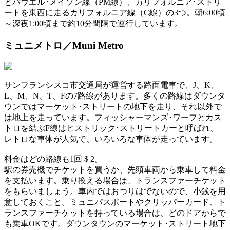
とパウエル･メイソン線（PM線）、カリフォルニア･ストリ
ートを東西に走るカリフォルニア線（C線）の3つ。朝6:00頃
～深夜1:00頃まで約10分間隔で運行しています。
ミュニメトロ／Muni Metro
サンフランシスコ市交通局が運営する路面電車で、J、K、
L、M、N、T、Fの7路線があります。多くの路線はダウンタ
ウンではマーケット･ストリートの地下を走り、それ以外で
は地上を走っています。フィッシャーマンズ･ワーフとカス
トロを結ぶF線はヒストリック･ストリートカーと呼ばれ、
レトロな車体が人気で、いろいろな車体が走っています。
料金はどの路線も1回＄2。
駅の券売機でチケットを買うか、先頭車両から乗車して料金
を支払います。乗り換える場合は、トランスファーチケット
をもらいましょう。車内ではおつりはでないので、小銭を用
意しておくこと。ミュニパスポートやクリッパーカード、ト
ランスファーチケットを持っている場合は、どのドアからで
も乗車OKです。ダウンタウンのマーケット･ストリート地下