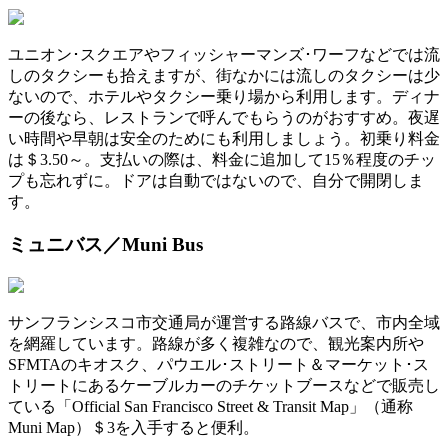
ユニオン･スクエアやフィッシャーマンズ･ワーフなどでは流
しのタクシーも拾えますが、街なかには流しのタクシーは少
ないので、ホテルやタクシー乗り場から利用します。ディナ
ーの後なら、レストランで呼んでもらうのがおすすめ。夜遅
い時間や早朝は安全のためにも利用しましょう。初乗り料金
は＄3.50～。支払いの際は、料金に追加して15％程度のチッ
プも忘れずに。ドアは自動ではないので、自分で開閉しま
す。
ミュニバス／Muni Bus
サンフランシスコ市交通局が運営する路線バスで、市内全域
を網羅しています。路線が多く複雑なので、観光案内所や
SFMTAのキオスク、パウエル･ストリート＆マーケット･ス
トリートにあるケーブルカーのチケットブースなどで販売し
ている「Official San Francisco Street & Transit Map」（通称
Muni Map）＄3を入手すると便利。