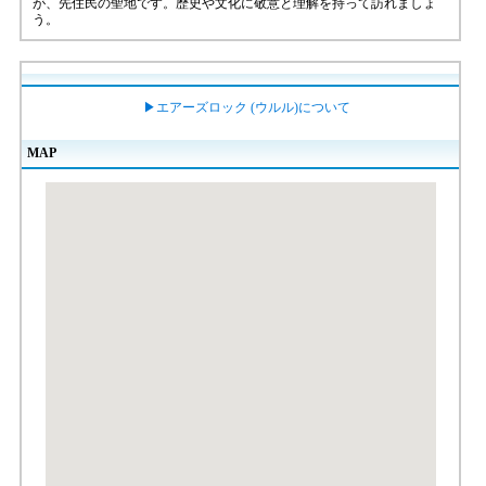
が、先住民の聖地です。歴史や文化に敬意と理解を持って訪れましょ
う。
▶エアーズロック (ウルル)について
MAP