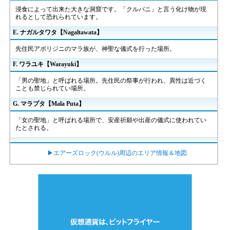
浸食によって出来た大きな洞窟です。「クルパニ」と言う化け物が現
れるとして恐れられています。
E. ナガルタワタ【Nagaltawata】
先住民アボリジニのマラ族が、神聖な儀式を行った場所。
F. ワラユキ【Warayuki】
「男の聖地」と呼ばれる場所。先住民の祭事が行われ、異性は近づく
ことも禁じられてい場所。
G. マラプタ【Mala Puta】
「女の聖地」と呼ばれる場所で、安産祈願や出産の儀式に使われてい
たとされる。
▶エアーズロック(ウルル)周辺のエリア情報＆地図