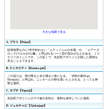
大きな地図で見る
A. プラリ【Pulari】
砂漠地帯なのに1年中枯れない「ムティジュルの水場」や、「エアーズ
ロック(ウルル)の心臓」と呼ばれるハート型の窪みがなどがある、ミス
テリーポイントです。この近くで、先住民アボリジニが残した壁画を
見ることもできます。
B. クニヤピティ【Kuniya piti】
この辺りは、雨が降ると水が溜まり泉になる。「水蛇の家(Kapi
Mutitjulu)」と呼ばれ、ニシキヘビが卵を置いたとされる、とっても神
聖な場所。
C. タプチ【Taputji】
先住民アボリジニのマラ族の女性が、食料を保存していた場所。
D. ジュカチャピ【Tjukatjapi】