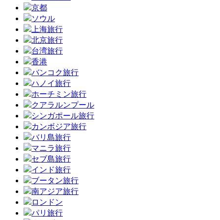
京都
ソウル
上海旅行
北京旅行
台湾旅行
香港
バンコク旅行
ハノイ旅行
ホーチミン旅行
クアラルンプール
シンガポール旅行
カンボジア旅行
バリ島旅行
マニラ旅行
セブ島旅行
インド旅行
ブータン旅行
南アジア旅行
ロンドン
パリ旅行