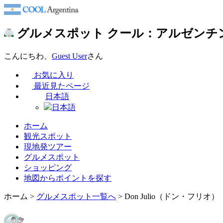
グルメスポット
クール：アルゼンチ
こんにちわ、
Guest User
さん
お気に入り
最近見たページ
日本語
日本語
ホーム
観光スポット
現地発ツアー
グルメスポット
ショッピング
地図からポイントを探す
ホーム
>
グルメスポット一覧へ
> Don Julio（ドン・フリオ）