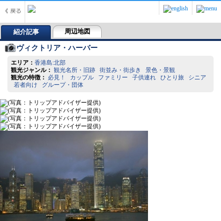
周辺地図
紹介記事
ヴィクトリア・ハーバー
エリア：
香港島:北部
観光ジャンル：
観光名所・旧跡 街並み・街歩き 景色・景観
観光の特徴：
必見！ カップル ファミリー 子供連れ ひとり旅 シニア
若者向け グループ・団体