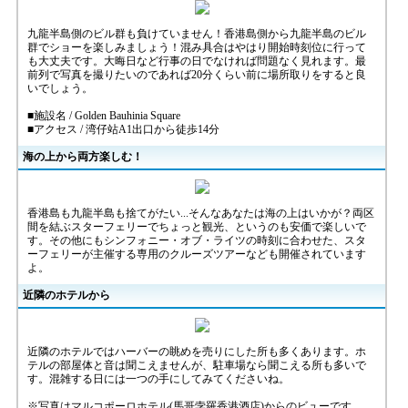
九龍半島側のビル群も負けていません！香港島側から九龍半島のビル
群でショーを楽しみましょう！混み具合はやはり開始時刻位に行って
も大丈夫です。大晦日など行事の日でなければ問題なく見れます。最
前列で写真を撮りたいのであれば20分くらい前に場所取りをすると良
いでしょう。
■施設名 / Golden Bauhinia Square
■アクセス / 湾仔站A1出口から徒歩14分
海の上から両方楽しむ！
香港島も九龍半島も捨てがたい...そんなあなたは海の上はいかが？両区
間を結ぶスターフェリーでちょっと観光、というのも安価で楽しいで
す。その他にもシンフォニー・オブ・ライツの時刻に合わせた、スタ
ーフェリーが主催する専用のクルーズツアーなども開催されています
よ。
近隣のホテルから
近隣のホテルではハーバーの眺めを売りにした所も多くあります。ホ
テルの部屋体と音は聞こえませんが、駐車場なら聞こえる所も多いで
す。混雑する日には一つの手にしてみてくださいね。
※写真はマルコポーロホテル(馬哥孛羅香港酒店)からのビューです