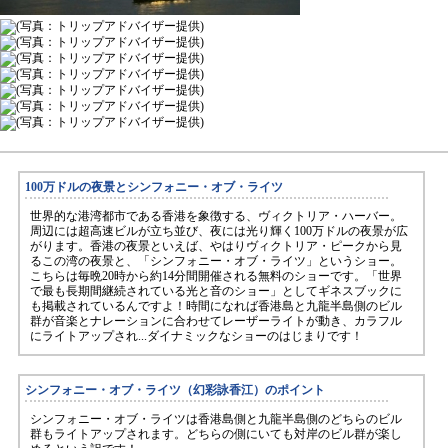
100万ドルの夜景とシンフォニー・オブ・ライツ
世界的な港湾都市である香港を象徴する、ヴィクトリア・ハーバー。
周辺には超高速ビルが立ち並び、夜には光り輝く100万ドルの夜景が広
がります。香港の夜景といえば、やはりヴィクトリア・ピークから見
るこの湾の夜景と、「シンフォニー・オブ・ライツ」というショー。
こちらは毎晩20時から約14分間開催される無料のショーです。「世界
で最も長期間継続されている光と音のショー」としてギネスブックに
も掲載されているんですよ！時間になれば香港島と九龍半島側のビル
群が音楽とナレーションに合わせてレーザーライトが動き、カラフル
にライトアップされ...ダイナミックなショーのはじまりです！
シンフォニー・オブ・ライツ（幻彩詠香江）のポイント
シンフォニー・オブ・ライツは香港島側と九龍半島側のどちらのビル
群もライトアップされます。どちらの側にいても対岸のビル群が楽し