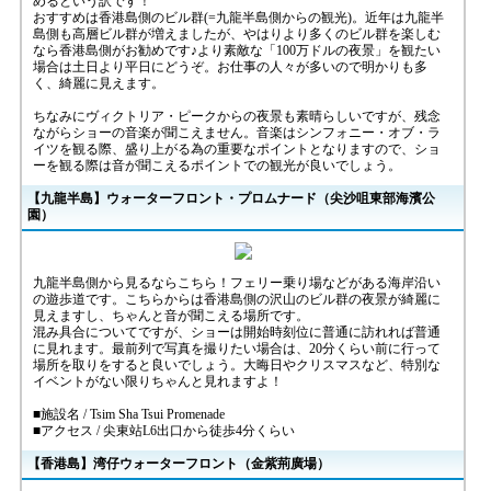
めるという訳です！
おすすめは香港島側のビル群(=九龍半島側からの観光)。近年は九龍半
島側も高層ビル群が増えましたが、やはりより多くのビル群を楽しむ
なら香港島側がお勧めです♪より素敵な「100万ドルの夜景」を観たい
場合は土日より平日にどうぞ。お仕事の人々が多いので明かりも多
く、綺麗に見えます。
ちなみにヴィクトリア・ピークからの夜景も素晴らしいですが、残念
ながらショーの音楽が聞こえません。音楽はシンフォニー・オブ・ラ
イツを観る際、盛り上がる為の重要なポイントとなりますので、ショ
ーを観る際は音が聞こえるポイントでの観光が良いでしょう。
【九龍半島】ウォーターフロント・プロムナード（尖沙咀東部海濱公
園）
九龍半島側から見るならこちら！フェリー乗り場などがある海岸沿い
の遊歩道です。こちらからは香港島側の沢山のビル群の夜景が綺麗に
見えますし、ちゃんと音が聞こえる場所です。
混み具合についてですが、ショーは開始時刻位に普通に訪れれば普通
に見れます。最前列で写真を撮りたい場合は、20分くらい前に行って
場所を取りをすると良いでしょう。大晦日やクリスマスなど、特別な
イベントがない限りちゃんと見れますよ！
■施設名 / Tsim Sha Tsui Promenade
■アクセス / 尖東站L6出口から徒歩4分くらい
【香港島】湾仔ウォーターフロント（金紫荊廣場）